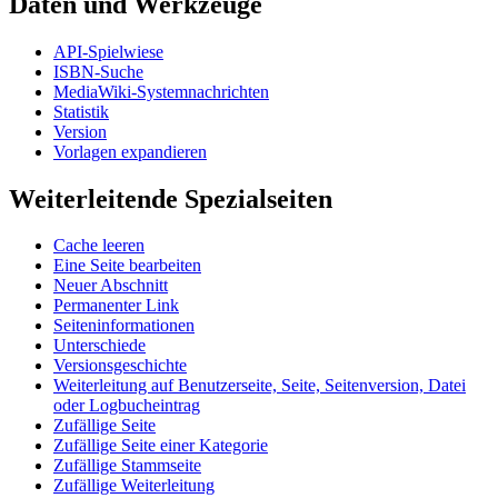
Daten und Werkzeuge
API-Spielwiese
ISBN-Suche
MediaWiki-Systemnachrichten
Statistik
Version
Vorlagen expandieren
Weiterleitende Spezialseiten
Cache leeren
Eine Seite bearbeiten
Neuer Abschnitt
Permanenter Link
Seiteninformationen
Unterschiede
Versionsgeschichte
Weiterleitung auf Benutzerseite, Seite, Seitenversion, Datei
oder Logbucheintrag
Zufällige Seite
Zufällige Seite einer Kategorie
Zufällige Stammseite
Zufällige Weiterleitung